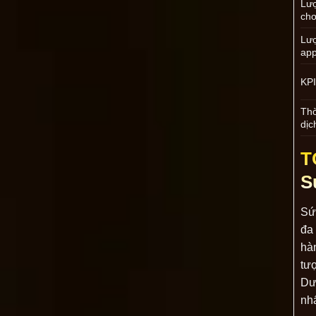
Lư
chơ
Lượ
ap
KPI
Thờ
dịc
T
S
Sứ
đa
hàn
tư
Dướ
nhấ