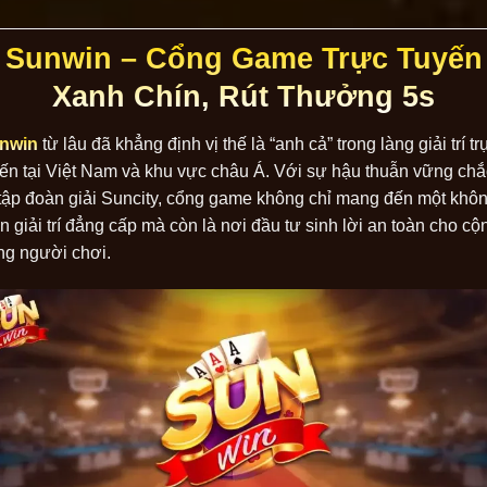
Sunwin – Cổng Game Trực Tuyến
Xanh Chín, Rút Thưởng 5s
nwin
từ lâu đã khẳng định vị thế là “anh cả” trong làng giải trí tr
ến tại Việt Nam và khu vực châu Á. Với sự hậu thuẫn vững chắ
 tập đoàn giải Suncity, cổng game không chỉ mang đến một khô
n giải trí đẳng cấp mà còn là nơi đầu tư sinh lời an toàn cho cộ
ng người chơi.