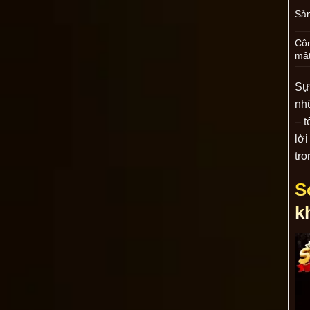
Sả
Cô
mậ
Sự 
nh
– t
lời
tro
S
k