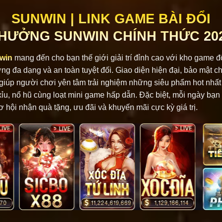
SUNWIN | LINK GAME BÀI ĐỔI
HƯỞNG SUNWIN CHÍNH THỨC 20
win
mang đến cho bạn thế giới giải trí đỉnh cao với kho game đ
ng đa dạng và an toàn tuyệt đối. Giao diện hiện đại, bảo mật ch
giúp người chơi yên tâm trải nghiệm những siêu phẩm hot nhấ
xỉu, nổ hũ cùng loạt mini game hấp dẫn. Đặc biệt, mỗi ngày bạn
ơ hội nhận quà tặng, ưu đãi và khuyến mãi cực kỳ giá trị.