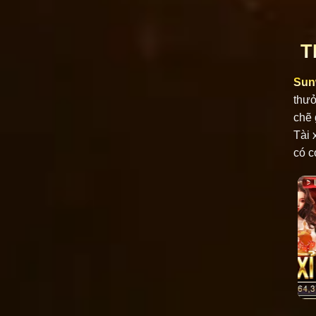
T
Sun
thưở
chẽ 
Tài 
có c