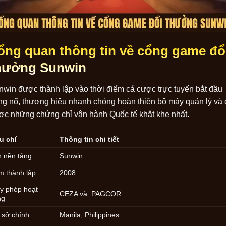
ổng quan thông tin về cổng game đổ
hưởng Sunwin
win được thành lập vào thời điểm cá cược trực tuyến bắt đầu
ng nổ, thương hiệu nhanh chóng hoàn thiện bộ máy quản lý và 
ợc những chứng chỉ vận hành Quốc tế khắt khe nhất.
u chí
Thông tin chi tiết
 nền tảng
Sunwin
 thành lập
2008
y phép hoạt
CEZA và PAGCOR
ng
 sở chính
Manila, Philippines