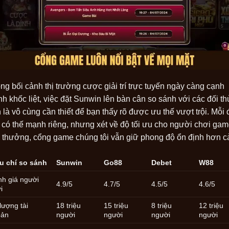
ng bối cảnh thị trường cược giải trí trực tuyến ngày càng cạnh
nh khốc liệt, việc đặt Sunwin lên bàn cân so sánh với các đối th
 là vô cùng cần thiết để bạn thấy rõ được ưu thế vượt trội. Mỗi 
 có thế mạnh riêng, nhưng xét về độ tối ưu cho người chơi ga
 thưởng, cổng game chúng tôi vẫn giữ phong độ ổn định hơn c
u chí so sánh
Sunwin
Go88
Debet
W88
h giá người
4.9/5
4.7/5
4.5/5
4.6/5
i
lượng tài
18 triệu
15 triệu
8 triệu
12 triệu
oản
người
người
người
người