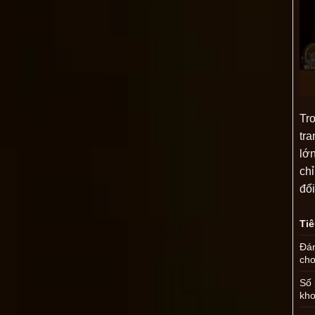
Tro
tra
lớn
chỉ
đổi
Tiê
Đán
chơ
Số 
kh